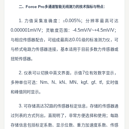
Force Pro
二、
多通道智能无线测力的技术指标与特点：
1.
0.005%
力值采集准确度：±
；分辨率最高可达
0.000001mV/V
-4.5mV/V~+4.5mV/V
；灵敏度范围：
；
0.01
与相应传感器配合，可组成最高达
级的标准测力仪，可
与桥式电路力传感器连接，基本适用于目前多数力传感器或
扭矩传感器。
2.
7
仪表可以切换中英文界面，示值
位有效数字显示，
Nm
N
kN
MN
kgf
gf
tf
多种单位可选：
、
、
、
、
、
、
，实时值
和峰值同时显示。
3.
32
可存储高达
路的传感器标定信息，存储的传感器通
过列表的方式列出，直观明了，非常方便选择和使用；每路
存储信息包括标定系数、显示位数、重力加速度系数、传感